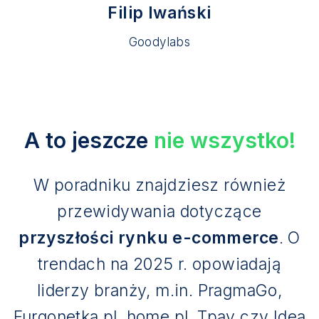
Filip Iwański
Goodylabs
A to jeszcze
nie wszystko!
W poradniku znajdziesz również
przewidywania dotyczące
przyszłości rynku e-commerce
. O
trendach na 2025 r. opowiadają
liderzy branży, m.in. PragmaGo,
Furgonetka.pl, home.pl, Tpay czy Idea